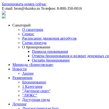
Бронировать номер
сейчас
E-mail:
bron@dsznko.ru
Телефон:
8-800-350-0016
Санаторий
О санатории
Сервис
Расписание движения автобусов
Схема проезда
О бронировании
Правила проживания
Отмена бронирования и возврат денежных ср
Онлайн бронирование
Минвода «Борисовская»
Новости
Акции
Размещение
Бронирование
1 Категория
"Джуниор сюит"
"ЛЮКС"
Доступная среда
Лечение
Диагностическая база