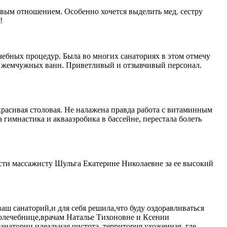
ивым отношением. Особенно хочется выделить мед. сестру
!
лечебных процедур. Была во многих санаториях в этом отмечу
ры жемчужных ванн. Приветливый и отзывчивый персонал.
красивая столовая. Не налажена правда работа с витаминным
гимнастика и аквааэробика в бассейне, перестала болеть
ности массажисту Шульга Екатерине Николаевне за ее высокий
ваш санаторий,и для себя решила,что буду оздоравливаться
долечебнице,врачам Наталье Тихоновне и Ксении
анатории идеальная чистота, территория ухоженная ,где