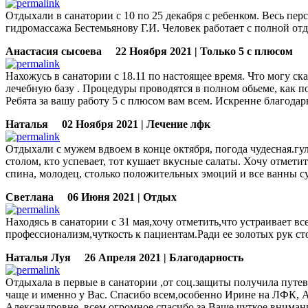
Отдыхали в санатории с 10 по 25 декабря с ребенком. Весь п
гидромассажа Бестемьянову Г.И. Человек работает с полной от
Анастасия сысоева
22 Ноября 2021 | Только 5 с плюсом
Нахожусь в санатории с 18.11 по настоящее время. Что могу ска
лечебную базу . Процедуры проводятся в полном обьеме, как 
Ребята за вашу работу 5 с плюсом вам всем. Искренне благодарн
Наталья
02 Ноября 2021 | Лечение лфк
Отдыхали с мужем вдвоем в конце октября, погода чудесная.г
столом, кто успевает, тот кушает вкусные салаты. Хочу отмет
спина, молодец, столько положительных эмоций и все ванны с
Светлана
06 Июня 2021 | Отдых
Находясь в санатории с 31 мая,хочу отметить,что устраивает 
профессионализм,чуткость к пациентам.Ради ее золотых рук ст
Наталья Луя
26 Апреля 2021 | Благодарность
Отдыхала в первые в санатории ,от соц.защиты получила путевк
чаще и именно у Вас. Спасибо всем,особенно Ирине на ЛФК, А
Александровне ,всем огромное спасибо за Ваше чуткое внимание