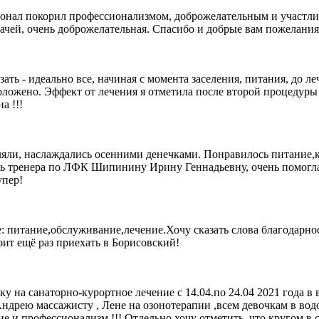
ерсонал покорил профессионализмом, доброжелательным и участл
дачей, очень доброжелательная. Спасибо и добрые вам пожелания
зать - идеально все, начиная с момента заселения, питания, до 
положено. Эффект от лечения я отметила после второй процеду
а !!!
уляли, наслаждались осенними денечками. Понравилось питание,
ить тренера по ЛФК Шипинину Ирину Геннадьевну, очень помогла 
упер!
все: питание,обслуживание,лечение.Хочу сказать слова благодар
оит ещё раз приехать в Борисовский!
у на санаторно-курортное лечение с 14.04.по 24.04 2021 года в 
ндрею массажисту , Лене на озонотерапии ,всем девочкам в во
 и профессионализм !!! Отдельно хочу отметить ,что кругом в с