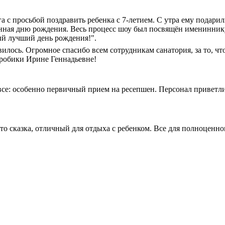
 с просьбой поздравить ребенка с 7-летием. С утра ему подарил
нная дню рождения. Весь процесс шоу был посвящён имениннику
ый лучший день рождения!".
вилось. Огромное спасибо всем сотрудникам санатория, за то, ч
эробики Ирине Геннадьевне!
се: особенно первичный прием на ресепшен. Персонал приветли
то сказка, отличный для отдыха с ребенком. Все для полноценног