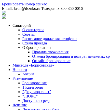
Бронировать номер
сейчас
E-mail:
bron@dsznko.ru
Телефон:
8-800-350-0016
Санаторий
О санатории
Сервис
Расписание движения автобусов
Схема проезда
О бронировании
Правила проживания
Отмена бронирования и возврат денежных ср
Онлайн бронирование
Минвода «Борисовская»
Новости
Акции
Размещение
Бронирование
1 Категория
"Джуниор сюит"
"ЛЮКС"
Доступная среда
Лечение
Диагностическая база