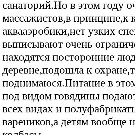
санаторий.Но в этом году о
массажистов,в принципе,к к
аквааэробики,нет узких сп
выписывают очень ограниче
находятся посторонние лю
деревне,подошла к охране,т
поднимаюся.Питание в этом
под видом говядины подают
всех видах и полуфабрикат
вареников,а детям вообще н
колбасы.