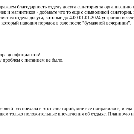
ыражаем благодарность отделу досуга санатория за организацию
чек и магнитиков - добавьте что то еще с символикой санатория,
стам отдела досуга, которые до 4.00 01.01.2024 устроили веселу
оторый наводил порядок в зале после "бумажной вечеринки".
ора до официантов!
у проблем с питанием не было.
первый раз поехала в этот санаторий, мне все понравилось, и ед
бщем только положительные впечатления об отдыхе. Планирую и