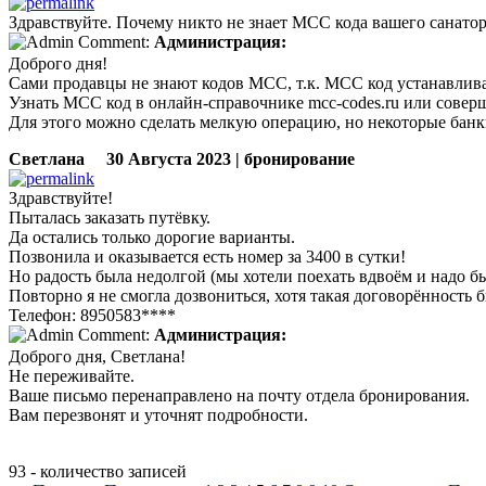
Здравствуйте. Почему никто не знает MCC кода вашего санатория
Администрация:
Доброго дня!
Сами продавцы не знают кодов МСС, т.к. MCC код устанавлива
Узнать MCC код в онлайн-справочнике mcc-codes.ru или совер
Для этого можно сделать мелкую операцию, но некоторые бан
Светлана
30 Августа 2023 | бронирование
Здравствуйте!
Пыталась заказать путёвку.
Да остались только дорогие варианты.
Позвонила и оказывается есть номер за 3400 в сутки!
Но радость была недолгой (мы хотели поехать вдвоём и надо б
Повторно я не смогла дозвониться, хотя такая договорённость 
Телефон: 8950583****
Администрация:
Доброго дня, Светлана!
Не переживайте.
Ваше письмо перенаправлено на почту отдела бронирования.
Вам перезвонят и уточнят подробности.
93 - количество записей