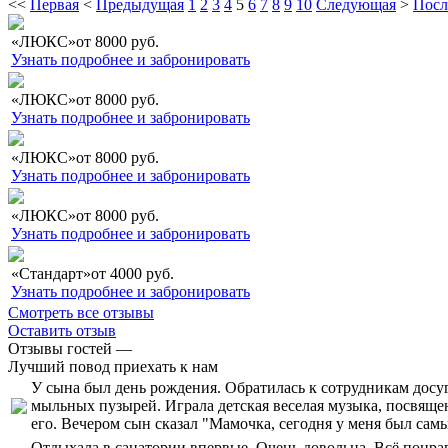
<<
Первая
<
Предыдущая
1
2
3
4
5
6
7
8
9
10
Следующая
>
Посл
«ЛЮКС»
от
8000
руб.
Узнать подробнее и забронировать
«ЛЮКС»
от
8000
руб.
Узнать подробнее и забронировать
«ЛЮКС»
от
8000
руб.
Узнать подробнее и забронировать
«ЛЮКС»
от
8000
руб.
Узнать подробнее и забронировать
«Стандарт»
от
4000
руб.
Узнать подробнее и забронировать
Смотреть все отзывы
Оставить отзыв
Отзывы гостей —
Лучший повод приехать к нам
У сына был день рождения. Обратилась к сотрудникам досуга
мыльных пузырей. Играла детская веселая музыка, посвяще
его. Вечером сын сказал "Мамочка, сегодня у меня был сам
Отдыхала в санатории впервые. Очень довольна. Всё понра