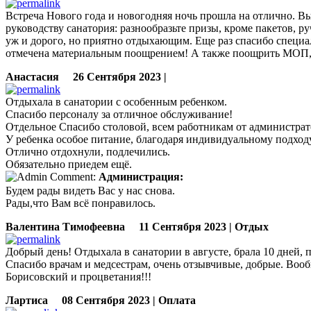
Встреча Нового года и новогодняя ночь прошла на отлично. В
руководству санатория: разнообразьте призы, кроме пакетов, ру
уж и дорого, но приятно отдыхающим. Еще раз спасибо специали
отмечена материальным поощрением! А также поощрить МОП, к
Анастасия
26 Сентября 2023 |
Отдыхала в санатории с особенным ребенком.
Спасибо персоналу за отличное обслуживание!
Отдельное Спасибо столовой, всем работникам от администрат
У ребенка особое питание, благодаря индивидуальному подход
Отлично отдохнули, подлечились.
Обязательно приедем ещё.
Администрация:
Будем рады видеть Вас у нас снова.
Рады,что Вам всё понравилось.
Валентина Тимофеевна
11 Сентября 2023 | Отдых
Добрый день! Отдыхала в санатории в августе, брала 10 дней, 
Спасибо врачам и медсестрам, очень отзывчивые, добрые. Воо
Борисовский и процветания!!!
Лартиса
08 Сентября 2023 | Оплата