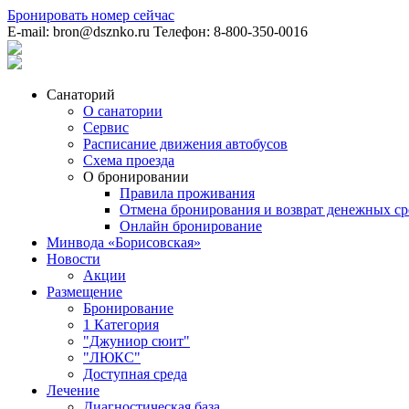
Бронировать номер
сейчас
E-mail:
bron@dsznko.ru
Телефон:
8-800-350-0016
Санаторий
О санатории
Сервис
Расписание движения автобусов
Схема проезда
О бронировании
Правила проживания
Отмена бронирования и возврат денежных ср
Онлайн бронирование
Минвода «Борисовская»
Новости
Акции
Размещение
Бронирование
1 Категория
"Джуниор сюит"
"ЛЮКС"
Доступная среда
Лечение
Диагностическая база