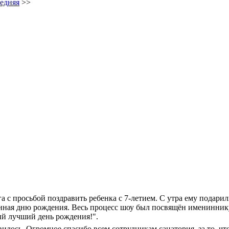
едняя
>>
 с просьбой поздравить ребенка с 7-летием. С утра ему подарил
нная дню рождения. Весь процесс шоу был посвящён имениннику
ый лучший день рождения!".
вилось. Огромное спасибо всем сотрудникам санатория, за то, ч